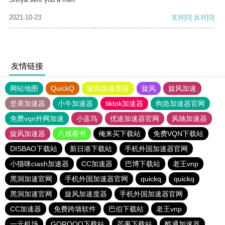
2021-10-23
支持
[0]
反对
[0]
友情链接
网站地图
QuickQ
旋风加速度器
旋风
旋风加速
坚果加速器
小牛加速器
tiktok加速器
狗急加速器官网
免费vqn外网加速
小蓝鸟
优途加速器官网
风驰加速器
旋风加速器
八戒看书
俺来买下载站
免费VQN下载站
DISBAO下载站
新日港下载站
手机外国加速器官网
小猫咪ciash加速器
CC加速器
巴博下载站
老王vnp
黑洞加速官网
手机外国加速器官网
quickq
quickq
黑洞加速官网
旋风加速度器
手机外国加速器官网
CC加速器
免费跨墙软件
巴伯下载站
老王vnp
一元机场
GOROOO下载站
芒果下载站
酷通加速器