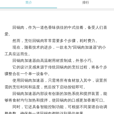
简介
排行
回锅肉，作为一道色香味俱佳的中式佳肴，备受人们喜
爱。
然而，烹饪回锅肉常常需要多个步骤，耗时费力。
现在，随着技术的进步，一款名为“回锅肉加速器”的小
工具应运而生。
回锅肉加速器由高温耐用材质制成，外形小巧。
它的设计灵感来源于传统回锅肉的烹饪过程，将各个步
骤整合在一个单一设备中。
使用回锅肉加速器，只需将所有食材放入其中，设置所
需的烹饪时间和温度，然后按下启动按钮即可。
回锅肉加速器内部设有创新的加热系统和搅拌装置，能
够将食材均匀加热和搅拌，使回锅肉的口感更加香脆可口。
同时，它还具备智能控制功能，可根据不同菜谱自动调
整参数，确保每一道回锅肉都能达到最佳效果。