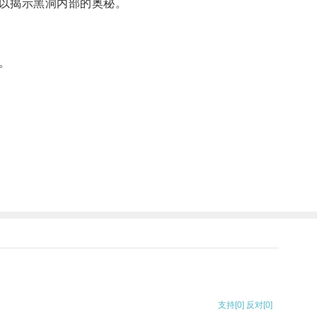
以揭示黑洞内部的奥秘。
。
支持
[0]
反对
[0]