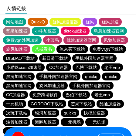
友情链接
网站地图
QuickQ
旋风加速度器
旋风
旋风加速
坚果加速器
小牛加速器
tiktok加速器
狗急加速器官网
免费vqn外网加速
小蓝鸟
优途加速器官网
风驰加速器
旋风加速器
八戒看书
俺来买下载站
免费VQN下载站
DISBAO下载站
新日港下载站
手机外国加速器官网
小猫咪ciash加速器
CC加速器
巴博下载站
老王vnp
黑洞加速官网
手机外国加速器官网
quickq
quickq
黑洞加速官网
旋风加速度器
手机外国加速器官网
CC加速器
免费跨墙软件
巴伯下载站
老王vnp
一元机场
GOROOO下载站
芒果下载站
酷通加速器
次玩下载站
银河加速器
quickq
快橙加速器
油管加速器
海鸥加速器
一元机场
一元机场
旋风加速度器
毕竟乐民下载站